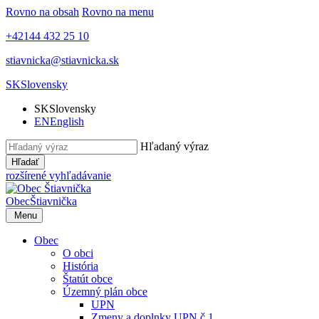
Rovno na obsah
Rovno na menu
+42144 432 25 10
stiavnicka@stiavnicka.sk
SK
Slovensky
SK
Slovensky
EN
English
Hľadaný výraz
Hľadať
rozšírené vyhľadávanie
Obec
Štiavnička
Menu
Obec
O obci
História
Štatút obce
Územný plán obce
UPN
Zmeny a doplnky UPN č.1