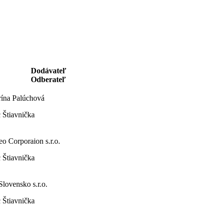
Dodávateľ
Odberateľ
rína Palúchová
 Štiavnička
eo Corporaion s.r.o.
 Štiavnička
lovensko s.r.o.
 Štiavnička