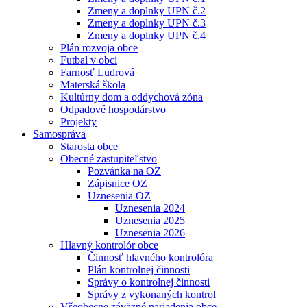
Zmeny a doplnky UPN č.2
Zmeny a doplnky UPN č.3
Zmeny a doplnky UPN č.4
Plán rozvoja obce
Futbal v obci
Farnosť Ludrová
Materská škola
Kultúrny dom a oddychová zóna
Odpadové hospodárstvo
Projekty
Samospráva
Starosta obce
Obecné zastupiteľstvo
Pozvánka na OZ
Zápisnice OZ
Uznesenia OZ
Uznesenia 2024
Uznesenia 2025
Uznesenia 2026
Hlavný kontrolór obce
Činnosť hlavného kontrolóra
Plán kontrolnej činnosti
Správy o kontrolnej činnosti
Správy z vykonaných kontrol
Všeobecne záväzné nariadenia obce