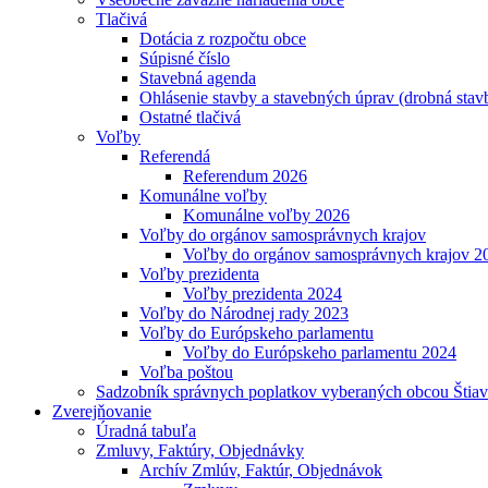
Tlačivá
Dotácia z rozpočtu obce
Súpisné číslo
Stavebná agenda
Ohlásenie stavby a stavebných úprav (drobná stav
Ostatné tlačivá
Voľby
Referendá
Referendum 2026
Komunálne voľby
Komunálne voľby 2026
Voľby do orgánov samosprávnych krajov
Voľby do orgánov samosprávnych krajov 2
Voľby prezidenta
Voľby prezidenta 2024
Voľby do Národnej rady 2023
Voľby do Európskeho parlamentu
Voľby do Európskeho parlamentu 2024
Voľba poštou
Sadzobník správnych poplatkov vyberaných obcou Štiav
Zverejňovanie
Úradná tabuľa
Zmluvy, Faktúry, Objednávky
Archív Zmlúv, Faktúr, Objednávok