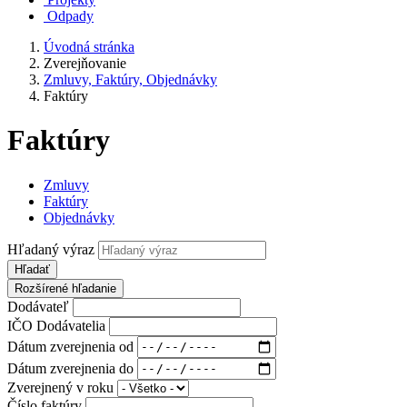
Odpady
Úvodná stránka
Zverejňovanie
Zmluvy, Faktúry, Objednávky
Faktúry
Faktúry
Zmluvy
Faktúry
Objednávky
Hľadaný výraz
Hľadať
Rozšírené hľadanie
Dodávateľ
IČO Dodávatelia
Dátum zverejnenia od
Dátum zverejnenia do
Zverejnený v roku
Číslo faktúry