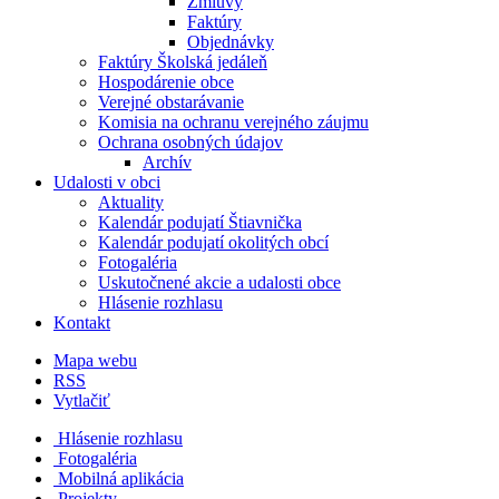
Zmluvy
Faktúry
Objednávky
Faktúry Školská jedáleň
Hospodárenie obce
Verejné obstarávanie
Komisia na ochranu verejného záujmu
Ochrana osobných údajov
Archív
Udalosti v obci
Aktuality
Kalendár podujatí Štiavnička
Kalendár podujatí okolitých obcí
Fotogaléria
Uskutočnené akcie a udalosti obce
Hlásenie rozhlasu
Kontakt
Mapa webu
RSS
Vytlačiť
Hlásenie rozhlasu
Fotogaléria
Mobilná aplikácia
Projekty