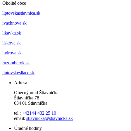
Okolité obce
liptovskastiavnica.sk
ivachnova.sk
likavka.sk
liskova.sk
ludrova.sk
ruzomberok.sk
liptovskesliace.sk
Adresa
Obecný úrad Štiavnička
Štiavnička 78
034 01 Štiavnička
tel.:
+42144 432 25 10
email:
stiavnicka@stiavnicka.sk
Úradné hodiny