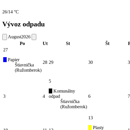
26/14 °C
Vývoz odpadu
August
2026
Po
Ut
St
Št
P
27
Papier
28
29
30
3
Štiavnička
(Ružomberok)
5
Komunálny
3
4
odpad
6
7
Štiavnička
(Ružomberok)
13
Plasty