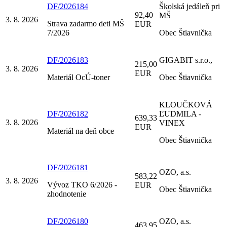
DF/2026184
Školská jedáleň pri
92,40
MŠ
3. 8. 2026
Strava zadarmo deti MŠ
EUR
7/2026
Obec Štiavnička
DF/2026183
GIGABIT s.r.o.,
215,00
3. 8. 2026
EUR
Materiál OcÚ-toner
Obec Štiavnička
KLOUČKOVÁ
DF/2026182
ĽUDMILA -
639,33
3. 8. 2026
VINEX
EUR
Materiál na deň obce
Obec Štiavnička
DF/2026181
OZO, a.s.
583,22
3. 8. 2026
Vývoz TKO 6/2026 -
EUR
Obec Štiavnička
zhodnotenie
DF/2026180
OZO, a.s.
463,95