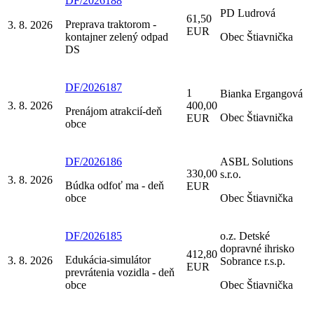
DF/2026188
PD Ludrová
61,50
Preprava traktorom -
3. 8. 2026
EUR
kontajner zelený odpad
Obec Štiavnička
DS
DF/2026187
1
Bianka Ergangová
3. 8. 2026
400,00
Prenájom atrakcií-deň
Obec Štiavnička
EUR
obce
DF/2026186
ASBL Solutions
330,00
s.r.o.
3. 8. 2026
Búdka odfoť ma - deň
EUR
obce
Obec Štiavnička
DF/2026185
o.z. Detské
dopravné ihrisko
412,80
Edukácia-simulátor
3. 8. 2026
Sobrance r.s.p.
EUR
prevrátenia vozidla - deň
obce
Obec Štiavnička