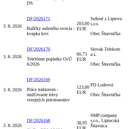
DS
DF/2026171
Sušené z Liptova
203,00
s.r.o.
3. 8. 2026
Balíčky sušeného ovocia -
EUR
kvapka krvi
Obec Štiavnička
DF/2026170
Slovak Telekom
60,73
a.s.
3. 8. 2026
Telefónne poplatky OcÚ
EUR
6/2026
Obec Štiavnička
DF/2026169
PD Ludrová
123,00
Práce traktorom -
3. 8. 2026
EUR
mulčovanie trávy
Obec Štiavnička
verejných priestranstiev
SMP company
DF/2026168
s.r.o., Liptocská
38,95
3. 8. 2026
Štiavnica
EUR