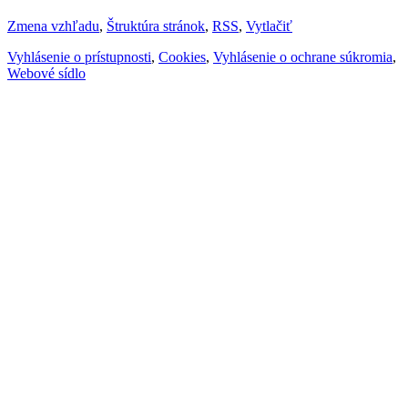
Zmena vzhľadu
,
Štruktúra stránok
,
RSS
,
Vytlačiť
Vyhlásenie o prístupnosti
,
Cookies
,
Vyhlásenie o ochrane súkromia
,
Webové sídlo