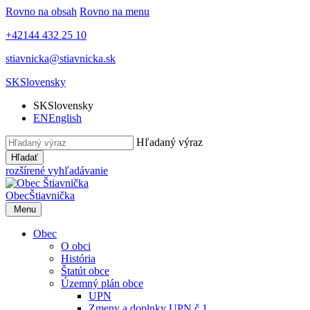
Rovno na obsah
Rovno na menu
+42144 432 25 10
stiavnicka@stiavnicka.sk
SK
Slovensky
SK
Slovensky
EN
English
Hľadaný výraz
Hľadať
rozšírené vyhľadávanie
Obec
Štiavnička
Menu
Obec
O obci
História
Štatút obce
Územný plán obce
UPN
Zmeny a doplnky UPN č.1