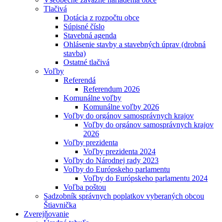
Tlačivá
Dotácia z rozpočtu obce
Súpisné číslo
Stavebná agenda
Ohlásenie stavby a stavebných úprav (drobná
stavba)
Ostatné tlačivá
Voľby
Referendá
Referendum 2026
Komunálne voľby
Komunálne voľby 2026
Voľby do orgánov samosprávnych krajov
Voľby do orgánov samosprávnych krajov
2026
Voľby prezidenta
Voľby prezidenta 2024
Voľby do Národnej rady 2023
Voľby do Európskeho parlamentu
Voľby do Európskeho parlamentu 2024
Voľba poštou
Sadzobník správnych poplatkov vyberaných obcou
Štiavnička
Zverejňovanie