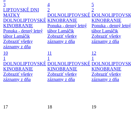
3
4
5
LIPTOVSKÉ DNI
2
2
MATKY
DOLNOLIPTOVSKÉ
DOLNOLIPTOVS
DOLNOLIPTOVSKÉ
KINOBRANIE
KINOBRANIE
KINOBRANIE
Ponuka - denný letný
Ponuka - denný letný
Ponuka - denný letný
tábor Lamáčik
tábor Lamáčik
tábor Lamáčik
Zobraziť všetky
Zobraziť všetky
Zobraziť všetky
záznamy z dňa
záznamy z dňa
záznamy z dňa
10
11
12
1
1
1
DOLNOLIPTOVSKÉ
DOLNOLIPTOVSKÉ
DOLNOLIPTOVS
KINOBRANIE
KINOBRANIE
KINOBRANIE
Zobraziť všetky
Zobraziť všetky
Zobraziť všetky
záznamy z dňa
záznamy z dňa
záznamy z dňa
17
18
19