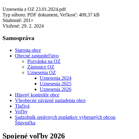
Uznesenia z OZ 23.01.2024.pdf
Typ súboru: PDF dokument, Veľkosť: 409,37 kB
Stiahnuté: 201×
Vložené:
29. 2. 2024
Samospráva
Starosta obce
Obecné zastupiteľstvo
Pozvánka na OZ
Zápisnice OZ
Uznesenia OZ
Uznesenia 2024
Uznesenia 2025
Uznesenia 2026
Hlavný kontrolór obce
Všeobecne záväzné nariadenia obce
Tlačivá
Voľby
Sadzobník správnych poplatkov vyberaných obcou
Štiavnička
Spojené voľby 2026