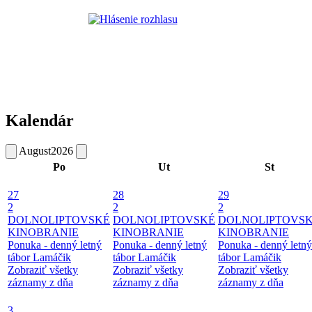
Kalendár
August
2026
Po
Ut
St
27
28
29
2
2
2
DOLNOLIPTOVSKÉ
DOLNOLIPTOVSKÉ
DOLNOLIPTOVS
KINOBRANIE
KINOBRANIE
KINOBRANIE
Ponuka - denný letný
Ponuka - denný letný
Ponuka - denný letný
tábor Lamáčik
tábor Lamáčik
tábor Lamáčik
Zobraziť všetky
Zobraziť všetky
Zobraziť všetky
záznamy z dňa
záznamy z dňa
záznamy z dňa
3