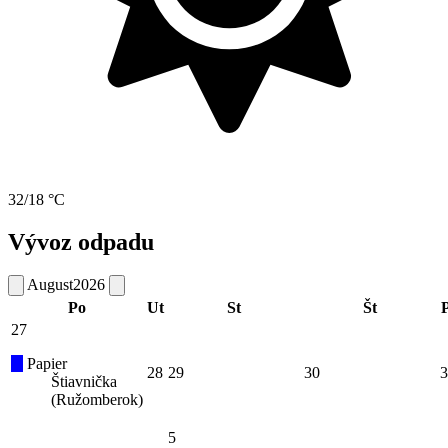
32/18 °C
Vývoz odpadu
August
2026
Po
Ut
St
Št
P
27
Papier
28
29
30
3
Štiavnička
(Ružomberok)
5