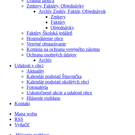
Úradná tabuľa
Zmluvy, Faktúry, Objednávky
Archív Zmlúv, Faktúr, Objednávok
Zmluvy
Faktúry
Objednávky
Faktúry Školská jedáleň
Hospodárenie obce
Verejné obstarávanie
Komisia na ochranu verejného záujmu
Ochrana osobných údajov
Archív
Udalosti v obci
Aktuality
Kalendár podujatí Štiavnička
Kalendár podujatí okolitých obcí
Fotogaléria
Uskutočnené akcie a udalosti obce
Hlásenie rozhlasu
Kontakt
Mapa webu
RSS
Vytlačiť
Hlásenie rozhlasu