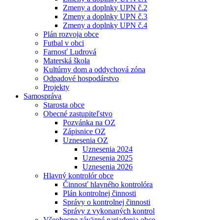
Zmeny a doplnky UPN č.2
Zmeny a doplnky UPN č.3
Zmeny a doplnky UPN č.4
Plán rozvoja obce
Futbal v obci
Farnosť Ludrová
Materská škola
Kultúrny dom a oddychová zóna
Odpadové hospodárstvo
Projekty
Samospráva
Starosta obce
Obecné zastupiteľstvo
Pozvánka na OZ
Zápisnice OZ
Uznesenia OZ
Uznesenia 2024
Uznesenia 2025
Uznesenia 2026
Hlavný kontrolór obce
Činnosť hlavného kontrolóra
Plán kontrolnej činnosti
Správy o kontrolnej činnosti
Správy z vykonaných kontrol
Všeobecne záväzné nariadenia obce