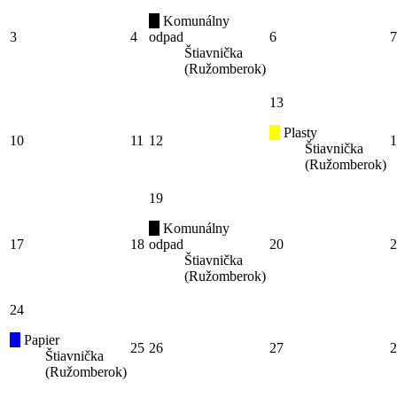
Komunálny
3
4
odpad
6
7
Štiavnička
(Ružomberok)
13
Plasty
10
11
12
1
Štiavnička
(Ružomberok)
19
Komunálny
17
18
odpad
20
2
Štiavnička
(Ružomberok)
24
Papier
25
26
27
2
Štiavnička
(Ružomberok)