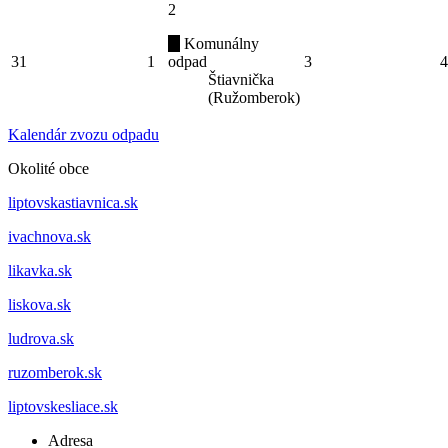
2
Komunálny
31
1
odpad
3
4
Štiavnička
(Ružomberok)
Kalendár zvozu odpadu
Okolité obce
liptovskastiavnica.sk
ivachnova.sk
likavka.sk
liskova.sk
ludrova.sk
ruzomberok.sk
liptovskesliace.sk
Adresa