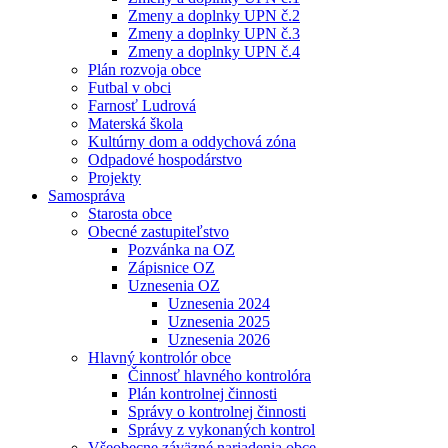
Zmeny a doplnky UPN č.2
Zmeny a doplnky UPN č.3
Zmeny a doplnky UPN č.4
Plán rozvoja obce
Futbal v obci
Farnosť Ludrová
Materská škola
Kultúrny dom a oddychová zóna
Odpadové hospodárstvo
Projekty
Samospráva
Starosta obce
Obecné zastupiteľstvo
Pozvánka na OZ
Zápisnice OZ
Uznesenia OZ
Uznesenia 2024
Uznesenia 2025
Uznesenia 2026
Hlavný kontrolór obce
Činnosť hlavného kontrolóra
Plán kontrolnej činnosti
Správy o kontrolnej činnosti
Správy z vykonaných kontrol
Všeobecne záväzné nariadenia obce