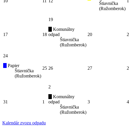
10
11
12
1
Štiavnička
(Ružomberok)
19
Komunálny
17
18
odpad
20
2
Štiavnička
(Ružomberok)
24
Papier
25
26
27
2
Štiavnička
(Ružomberok)
2
Komunálny
31
1
odpad
3
4
Štiavnička
(Ružomberok)
Kalendár zvozu odpadu