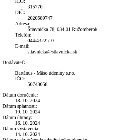
IČO:
315770
DIČ:
2020589747
Adresa:
Štiavnička 78, 034 01 Ružomberok
Telefón:
044/4322510
E-mail:
stiavnicka@stiavnicka.sk
Dodávateľ:
Bartánus - Mäso údeniny s.r.o.
IČO:
50743058
Dátum doručenia:
18. 10. 2024
Dátum splatnosti:
19. 10. 2024
Dátum úhrady:
16. 10. 2024
Dátum vystavenia:
14. 10. 2024
Dátum uskutočnenia zdaniteľného plnenia: