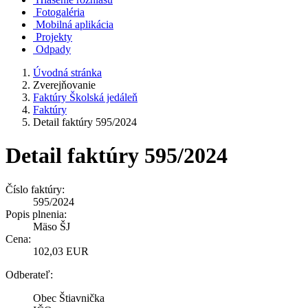
Fotogaléria
Mobilná aplikácia
Projekty
Odpady
Úvodná stránka
Zverejňovanie
Faktúry Školská jedáleň
Faktúry
Detail faktúry 595/2024
Detail faktúry 595/2024
Číslo faktúry:
595/2024
Popis plnenia:
Mäso ŠJ
Cena:
102,03 EUR
Odberateľ:
Obec Štiavnička