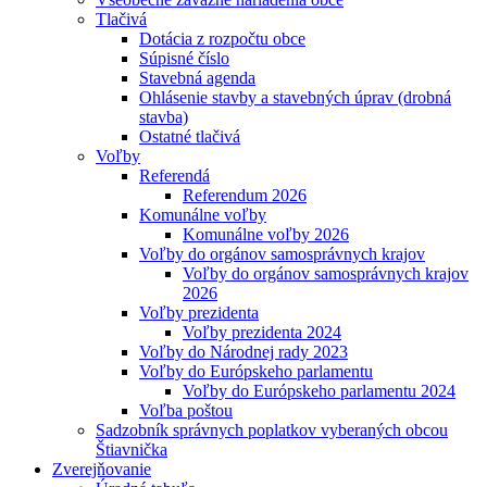
Tlačivá
Dotácia z rozpočtu obce
Súpisné číslo
Stavebná agenda
Ohlásenie stavby a stavebných úprav (drobná
stavba)
Ostatné tlačivá
Voľby
Referendá
Referendum 2026
Komunálne voľby
Komunálne voľby 2026
Voľby do orgánov samosprávnych krajov
Voľby do orgánov samosprávnych krajov
2026
Voľby prezidenta
Voľby prezidenta 2024
Voľby do Národnej rady 2023
Voľby do Európskeho parlamentu
Voľby do Európskeho parlamentu 2024
Voľba poštou
Sadzobník správnych poplatkov vyberaných obcou
Štiavnička
Zverejňovanie