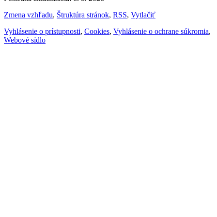
Zmena vzhľadu
,
Štruktúra stránok
,
RSS
,
Vytlačiť
Vyhlásenie o prístupnosti
,
Cookies
,
Vyhlásenie o ochrane súkromia
,
Webové sídlo