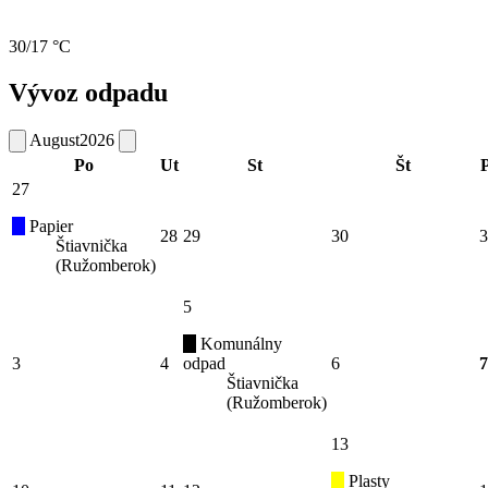
30/17 °C
Vývoz odpadu
August
2026
Po
Ut
St
Št
P
27
Papier
28
29
30
3
Štiavnička
(Ružomberok)
5
Komunálny
3
4
odpad
6
7
Štiavnička
(Ružomberok)
13
Plasty