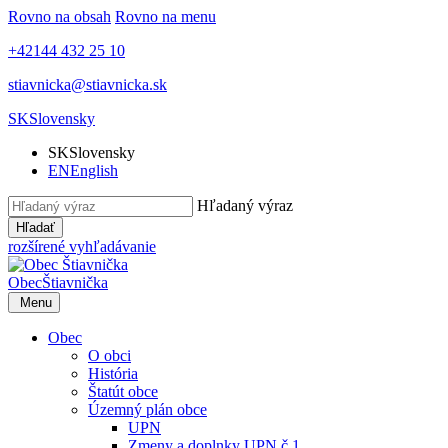
Rovno na obsah
Rovno na menu
+42144 432 25 10
stiavnicka@stiavnicka.sk
SK
Slovensky
SK
Slovensky
EN
English
Hľadaný výraz
Hľadať
rozšírené vyhľadávanie
Obec
Štiavnička
Menu
Obec
O obci
História
Štatút obce
Územný plán obce
UPN
Zmeny a doplnky UPN č.1