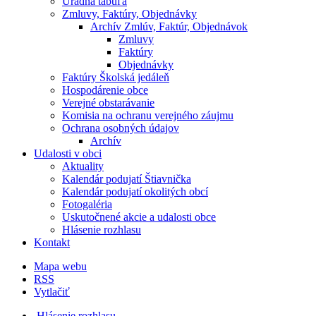
Úradná tabuľa
Zmluvy, Faktúry, Objednávky
Archív Zmlúv, Faktúr, Objednávok
Zmluvy
Faktúry
Objednávky
Faktúry Školská jedáleň
Hospodárenie obce
Verejné obstarávanie
Komisia na ochranu verejného záujmu
Ochrana osobných údajov
Archív
Udalosti v obci
Aktuality
Kalendár podujatí Štiavnička
Kalendár podujatí okolitých obcí
Fotogaléria
Uskutočnené akcie a udalosti obce
Hlásenie rozhlasu
Kontakt
Mapa webu
RSS
Vytlačiť
Hlásenie rozhlasu