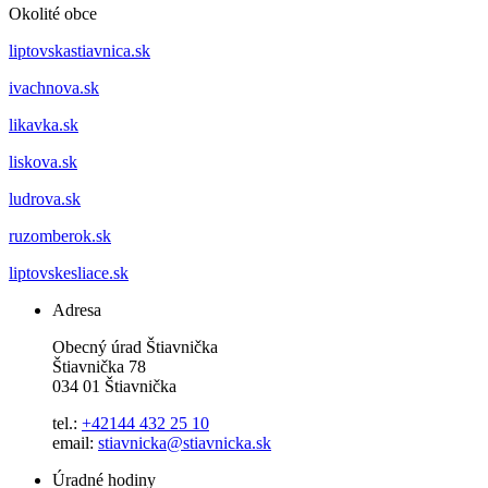
Okolité obce
liptovskastiavnica.sk
ivachnova.sk
likavka.sk
liskova.sk
ludrova.sk
ruzomberok.sk
liptovskesliace.sk
Adresa
Obecný úrad Štiavnička
Štiavnička 78
034 01 Štiavnička
tel.:
+42144 432 25 10
email:
stiavnicka@stiavnicka.sk
Úradné hodiny