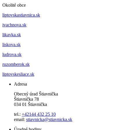
Okolité obce
liptovskastiavnica.sk
ivachnova.sk
likavka.sk
liskova.sk
ludrova.sk
ruzomberok.sk
liptovskesliace.sk
Adresa
Obecný úrad Štiavnička
Štiavnička 78
034 01 Štiavnička
tel.:
+42144 432 25 10
email:
stiavnicka@stiavnicka.sk
Úradné hodiny