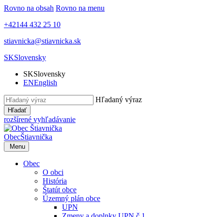
Rovno na obsah
Rovno na menu
+42144 432 25 10
stiavnicka@stiavnicka.sk
SK
Slovensky
SK
Slovensky
EN
English
Hľadaný výraz
Hľadať
rozšírené vyhľadávanie
Obec
Štiavnička
Menu
Obec
O obci
História
Štatút obce
Územný plán obce
UPN
Zmeny a doplnky UPN č.1