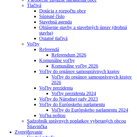
Tlačivá
Dotácia z rozpočtu obce
Súpisné číslo
Stavebná agenda
Ohlásenie stavby a stavebných úprav (drobná
stavba)
Ostatné tlačivá
Voľby
Referendá
Referendum 2026
Komunálne voľby
Komunálne voľby 2026
Voľby do orgánov samosprávnych krajov
Voľby do orgánov samosprávnych krajov
2026
Voľby prezidenta
Voľby prezidenta 2024
Voľby do Národnej rady 2023
Voľby do Európskeho parlamentu
Voľby do Európskeho parlamentu 2024
Voľba poštou
Sadzobník správnych poplatkov vyberaných obcou
Štiavnička
Zverejňovanie