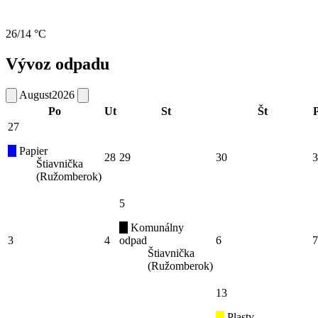
26/14 °C
Vývoz odpadu
August
2026
Po
Ut
St
Št
P
27
Papier
28
29
30
3
Štiavnička
(Ružomberok)
5
Komunálny
3
4
odpad
6
7
Štiavnička
(Ružomberok)
13
Plasty