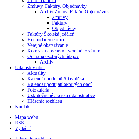
Úradná tabuľa
Zmluvy, Faktúry, Objednávky
Archív Zmlúv, Faktúr, Objednávok
Zmluvy
Faktúry
Objednávky
Faktúry Školská jedáleň
Hospodárenie obce
Verejné obstarávanie
Komisia na ochranu verejného záujmu
Ochrana osobných údajov
Archív
Udalosti v obci
Aktuality
Kalendár podujatí Štiavnička
Kalendár podujatí okolitých obcí
Fotogaléria
Uskutočnené akcie a udalosti obce
Hlásenie rozhlasu
Kontakt
Mapa webu
RSS
Vytlačiť
Hlásenie rozhlasu