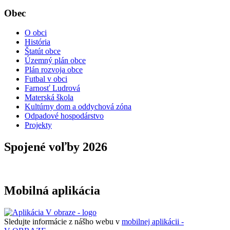
Obec
O obci
História
Štatút obce
Územný plán obce
Plán rozvoja obce
Futbal v obci
Farnosť Ludrová
Materská škola
Kultúrny dom a oddychová zóna
Odpadové hospodárstvo
Projekty
Spojené voľby 2026
Mobilná aplikácia
Sledujte informácie z nášho webu v
mobilnej aplikácii -