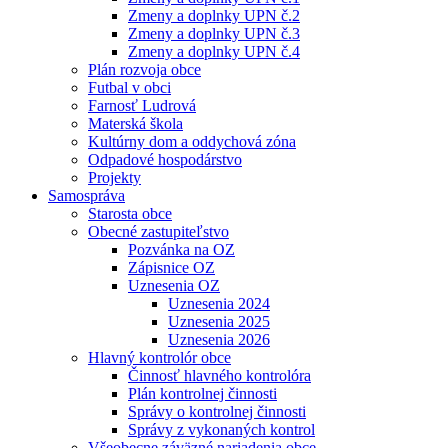
Zmeny a doplnky UPN č.2
Zmeny a doplnky UPN č.3
Zmeny a doplnky UPN č.4
Plán rozvoja obce
Futbal v obci
Farnosť Ludrová
Materská škola
Kultúrny dom a oddychová zóna
Odpadové hospodárstvo
Projekty
Samospráva
Starosta obce
Obecné zastupiteľstvo
Pozvánka na OZ
Zápisnice OZ
Uznesenia OZ
Uznesenia 2024
Uznesenia 2025
Uznesenia 2026
Hlavný kontrolór obce
Činnosť hlavného kontrolóra
Plán kontrolnej činnosti
Správy o kontrolnej činnosti
Správy z vykonaných kontrol
Všeobecne záväzné nariadenia obce