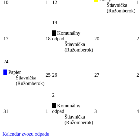
10
11
12
1
Štiavnička
(Ružomberok)
19
Komunálny
17
18
odpad
20
2
Štiavnička
(Ružomberok)
24
Papier
25
26
27
2
Štiavnička
(Ružomberok)
2
Komunálny
31
1
odpad
3
4
Štiavnička
(Ružomberok)
Kalendár zvozu odpadu