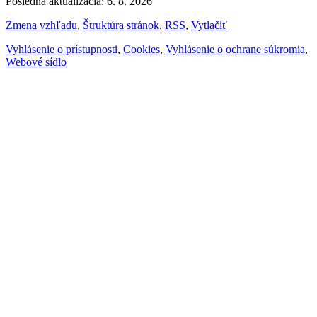
Posledná aktualizácia: 6. 8. 2026
Zmena vzhľadu
,
Štruktúra stránok
,
RSS
,
Vytlačiť
Vyhlásenie o prístupnosti
,
Cookies
,
Vyhlásenie o ochrane súkromia
,
Webové sídlo