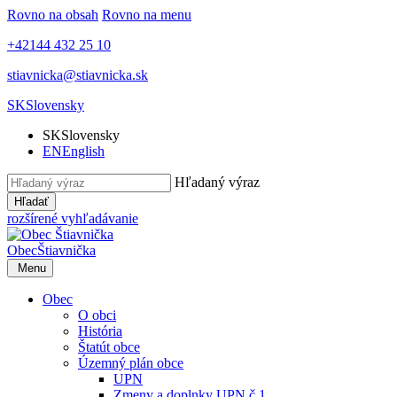
Rovno na obsah
Rovno na menu
+42144 432 25 10
stiavnicka@stiavnicka.sk
SK
Slovensky
SK
Slovensky
EN
English
Hľadaný výraz
Hľadať
rozšírené vyhľadávanie
Obec
Štiavnička
Menu
Obec
O obci
História
Štatút obce
Územný plán obce
UPN
Zmeny a doplnky UPN č.1