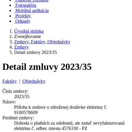
Fotogaléria
Mobilná aplikácia
Projekty
Odpady
Úvodná stránka
Zverejňovanie
Zmluvy, Faktúry, Objednávky
Zmluvy
Detail zmluvy 2023/35
Detail zmluvy 2023/35
Faktúry
|
Objednávky
Číslo zmluvy:
2023/35
Názov:
Príloha k zmluve o združenej dodávke elektriny č.
9100578609
Predmet zmluvy:
Dohoda o platbách za odobratú, ale zatiaľ nevyfakturovanú
elektrinu č. odber. miesta 4576330 - PZ