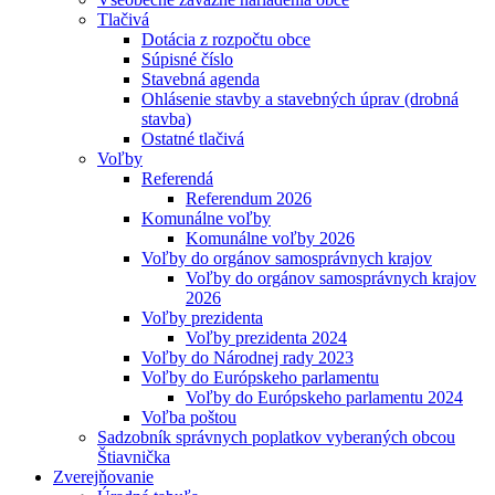
Tlačivá
Dotácia z rozpočtu obce
Súpisné číslo
Stavebná agenda
Ohlásenie stavby a stavebných úprav (drobná
stavba)
Ostatné tlačivá
Voľby
Referendá
Referendum 2026
Komunálne voľby
Komunálne voľby 2026
Voľby do orgánov samosprávnych krajov
Voľby do orgánov samosprávnych krajov
2026
Voľby prezidenta
Voľby prezidenta 2024
Voľby do Národnej rady 2023
Voľby do Európskeho parlamentu
Voľby do Európskeho parlamentu 2024
Voľba poštou
Sadzobník správnych poplatkov vyberaných obcou
Štiavnička
Zverejňovanie