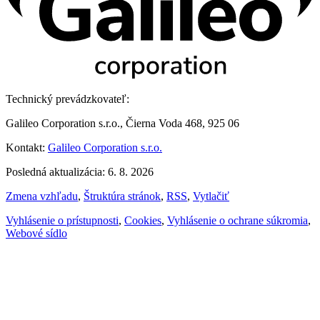
Technický prevádzkovateľ:
Galileo Corporation s.r.o., Čierna Voda 468, 925 06
Kontakt:
Galileo Corporation s.r.o.
Posledná aktualizácia: 6. 8. 2026
Zmena vzhľadu
,
Štruktúra stránok
,
RSS
,
Vytlačiť
Vyhlásenie o prístupnosti
,
Cookies
,
Vyhlásenie o ochrane súkromia
,
Webové sídlo