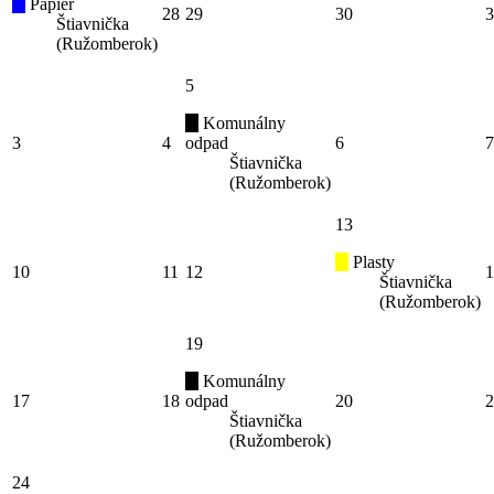
Papier
28
29
30
3
Štiavnička
(Ružomberok)
5
Komunálny
3
4
odpad
6
7
Štiavnička
(Ružomberok)
13
Plasty
10
11
12
1
Štiavnička
(Ružomberok)
19
Komunálny
17
18
odpad
20
2
Štiavnička
(Ružomberok)
24