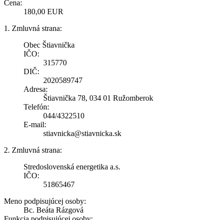
Cena:
180,00 EUR
1. Zmluvná strana:
Obec Štiavnička
IČO:
315770
DIČ:
2020589747
Adresa:
Štiavnička 78, 034 01 Ružomberok
Telefón:
044/4322510
E-mail:
stiavnicka@stiavnicka.sk
2. Zmluvná strana:
Stredoslovenská energetika a.s.
IČO:
51865467
Meno podpisujúcej osoby:
Bc. Beáta Rázgová
Funkcia podpisujúcej osoby: