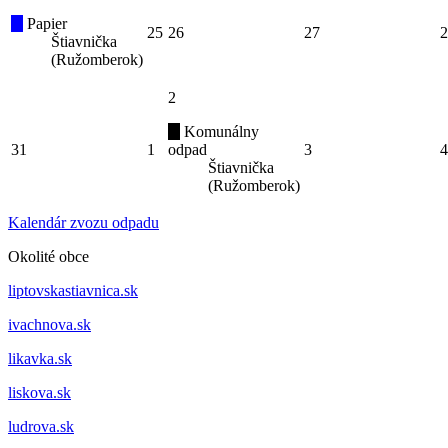
Papier
25
26
27
2
Štiavnička
(Ružomberok)
2
Komunálny
31
1
odpad
3
4
Štiavnička
(Ružomberok)
Kalendár zvozu odpadu
Okolité obce
liptovskastiavnica.sk
ivachnova.sk
likavka.sk
liskova.sk
ludrova.sk