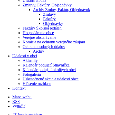
Úradná tabuľa
Zmluvy, Faktúry, Objednávky
Archív Zmlúv, Faktúr, Objednávok
Zmluvy
Faktúry
Objednávky
Faktúry Školská jedáleň
Hospodárenie obce
Verejné obstarávanie
Komisia na ochranu verejného záujmu
Ochrana osobných údajov
Archív
Udalosti v obci
Aktuality
Kalendár podujatí Štiavnička
Kalendár podujatí okolitých obcí
Fotogaléria
Uskutočnené akcie a udalosti obce
Hlásenie rozhlasu
Kontakt
Mapa webu
RSS
Vytlačiť
Hlásenie rozhlasu