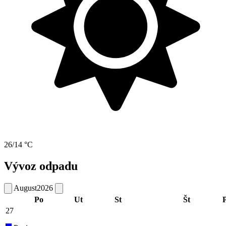
26/14 °C
Vývoz odpadu
August
2026
Po
Ut
St
Št
P
27