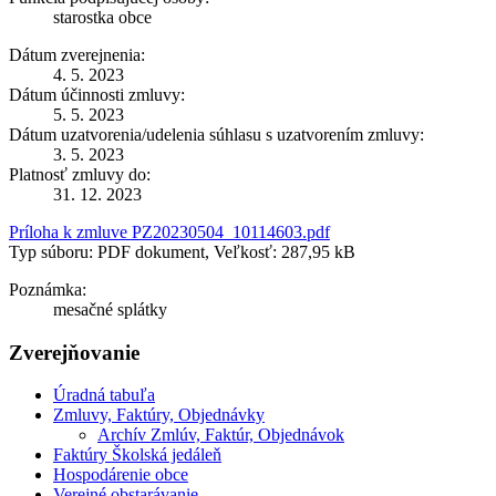
starostka obce
Dátum zverejnenia:
4. 5. 2023
Dátum účinnosti zmluvy:
5. 5. 2023
Dátum uzatvorenia/udelenia súhlasu s uzatvorením zmluvy:
3. 5. 2023
Platnosť zmluvy do:
31. 12. 2023
Príloha k zmluve PZ20230504_10114603.pdf
Typ súboru: PDF dokument, Veľkosť: 287,95 kB
Poznámka:
mesačné splátky
Zverejňovanie
Úradná tabuľa
Zmluvy, Faktúry, Objednávky
Archív Zmlúv, Faktúr, Objednávok
Faktúry Školská jedáleň
Hospodárenie obce
Verejné obstarávanie