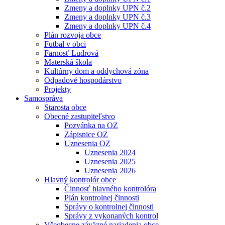
Zmeny a doplnky UPN č.2
Zmeny a doplnky UPN č.3
Zmeny a doplnky UPN č.4
Plán rozvoja obce
Futbal v obci
Farnosť Ludrová
Materská škola
Kultúrny dom a oddychová zóna
Odpadové hospodárstvo
Projekty
Samospráva
Starosta obce
Obecné zastupiteľstvo
Pozvánka na OZ
Zápisnice OZ
Uznesenia OZ
Uznesenia 2024
Uznesenia 2025
Uznesenia 2026
Hlavný kontrolór obce
Činnosť hlavného kontrolóra
Plán kontrolnej činnosti
Správy o kontrolnej činnosti
Správy z vykonaných kontrol
Všeobecne záväzné nariadenia obce